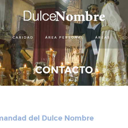
S
CARIDAD
ÁREA PERSONAL
ÁREAS
CO
INICIO
CONTACTO
CONTACTO
rmandad del Dulce Nombre