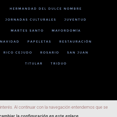
HERMANDAD DEL DULCE NOMBRE
JORNADAS CULTURALES
JUVENTUD
MARTES SANTO
MAYORDOMÍA
NAVIDAD
PAPELETAS
RESTAURACIÓN
RICO CEJUDO
ROSARIO
SAN JUAN
TITULAR
TRIDUO
 interés. Al continuar con la navegación entendemos que se
ambiar la configuración en este enlace