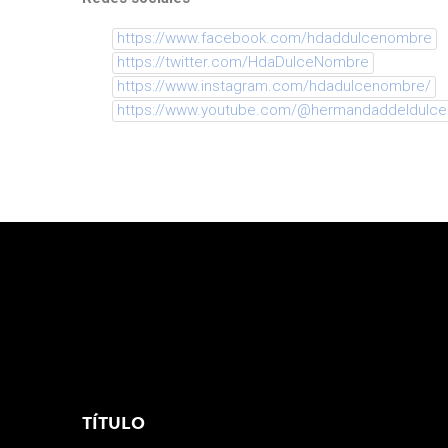
https://www.facebook.com/hdaddulcenombre
https://twitter.com/HdaDulceNombre
https://www.instagram.com/hdadulcenombre/
https://www.youtube.com/@hermandaddeldulc
TÍTULO