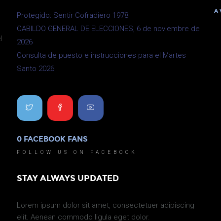
A
Protegido: Sentir Cofradiero 1978
CABILDO GENERAL DE ELECCIONES, 6 de noviembre de
l
2026
Consulta de puesto e instrucciones para el Martes
Santo 2026
0
FACEBOOK FANS
0
YO
FOLLOW US ON FACEBOOK
FO
STAY ALWAYS UPDATED
Lorem ipsum dolor sit amet, consectetuer adipiscing
elit. Aenean commodo ligula eget dolor.