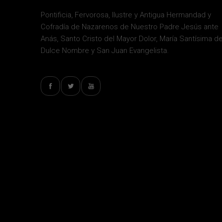
Pontificia, Fervorosa, Ilustre y Antigua Hermandad y
Cofradía de Nazarenos de Nuestro Padre Jesús ante
Anás, Santo Cristo del Mayor Dolor, María Santísima de
Dulce Nombre y San Juan Evangelista.
0
TWITTER FOLLOWERS
NEL
FOLLOW US ON TWITTER