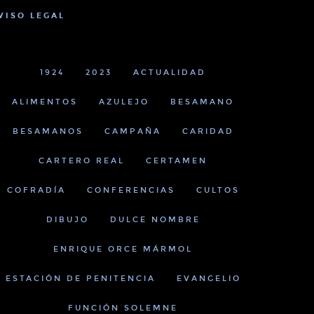
VISO LEGAL
1924
2023
ACTUALIDAD
ALIMENTOS
AZULEJO
BESAMANO
BESAMANOS
CAMPAÑA
CARIDAD
CARTERO REAL
CERTAMEN
COFRADÍA
CONFERENCIAS
CULTOS
UTUBE SUBSCRIBERS
0
TWITTER 
LLOW OUR YOUTUBE CHANNEL
FOLLOW U
DIBUJO
DULCE NOMBRE
ENRIQUE ORCE MÁRMOL
ESTACIÓN DE PENITENCIA
EVANGELIO
FUNCIÓN SOLEMNE