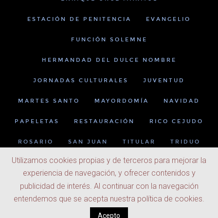
ESTACIÓN DE PENITENCIA
EVANGELIO
FUNCIÓN SOLEMNE
HERMANDAD DEL DULCE NOMBRE
JORNADAS CULTURALES
JUVENTUD
MARTES SANTO
MAYORDOMÍA
NAVIDAD
PAPELETAS
RESTAURACIÓN
RICO CEJUDO
ROSARIO
SAN JUAN
TITULAR
TRIDUO
Utilizamos cookies propias y de terceros para mejorar la
experiencia de navegación, y ofrecer contenidos y
publicidad de interés. Al continuar con la navegación
entendemos que se acepta nuestra política de cookies.
Acepto