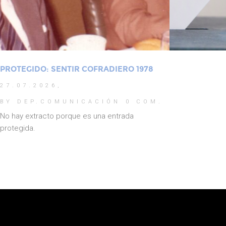
PROTEGIDO: SENTIR COFRADIERO 1978
27.07.2026,
BY DEP.COMUNICACIÓN
0 COM.
No hay extracto porque es una entrada
protegida.