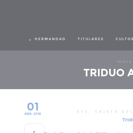
HERMANDAD
TITULARES
CULTO
INICIO
TRIDUO 
01
STO. CRISTO DE
ABR, 2018
Trid