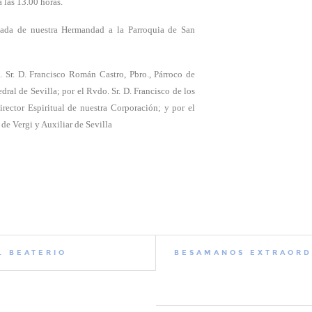
 las 13.00 horas.
gada de nuestra Hermandad a la Parroquia de San
I. Sr. D. Francisco Román Castro, Pbro., Párroco de
al de Sevilla; por el Rvdo. Sr. D. Francisco de los
ector Espiritual de nuestra Corporación; y por el
e Vergi y Auxiliar de Sevilla
L BEATERIO
BESAMANOS EXTRAORDI