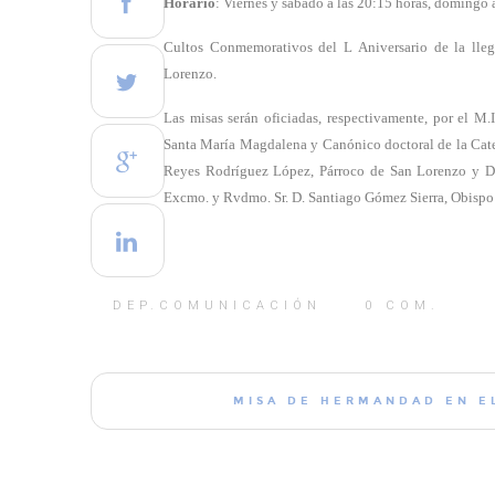
Horario
: Viernes y sábado a las 20:15 horas, domingo a
Cultos Conmemorativos del L Aniversario de la lle
Lorenzo.
Las misas serán oficiadas, respectivamente, por el M.
Santa María Magdalena y Canónico doctoral de la Catedr
Reyes Rodríguez López, Párroco de San Lorenzo y Dir
Excmo. y Rvdmo. Sr. D. Santiago Gómez Sierra, Obispo d
DEP.COMUNICACIÓN
0
COM.
MISA DE HERMANDAD EN E