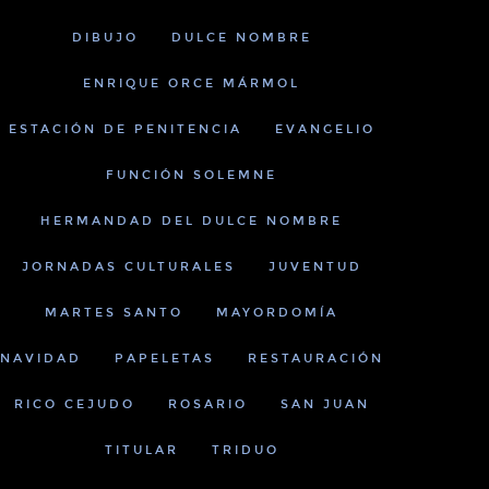
UTUBE SUBSCRIBERS
0
TWITTER 
LLOW OUR YOUTUBE CHANNEL
FOLLOW U
DIBUJO
DULCE NOMBRE
ENRIQUE ORCE MÁRMOL
ESTACIÓN DE PENITENCIA
EVANGELIO
FUNCIÓN SOLEMNE
HERMANDAD DEL DULCE NOMBRE
JORNADAS CULTURALES
JUVENTUD
MARTES SANTO
MAYORDOMÍA
NAVIDAD
PAPELETAS
RESTAURACIÓN
RICO CEJUDO
ROSARIO
SAN JUAN
TITULAR
TRIDUO