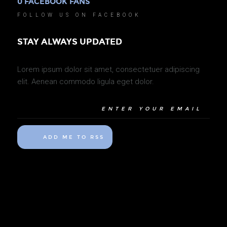
0
FACEBOOK FANS
0
YO
FOLLOW US ON FACEBOOK
FO
STAY ALWAYS UPDATED
Lorem ipsum dolor sit amet, consectetuer adipiscing
elit. Aenean commodo ligula eget dolor.
ADD ME TO RSS