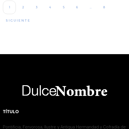
1
2
3
4
5
6
…
8
SIGUIENTE
TÍTULO
Pontificia, Fervorosa, Ilustre y Antigua Hermandad y Cofradía de