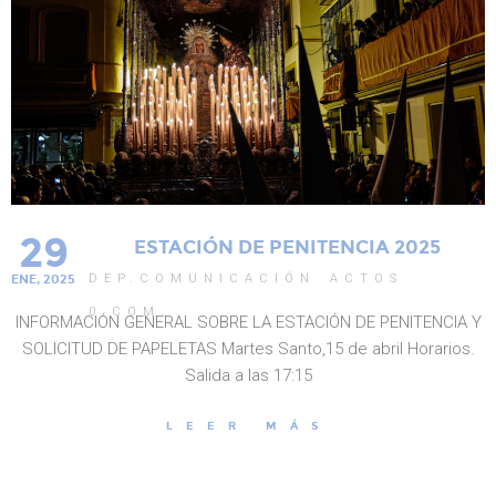
29
ESTACIÓN DE PENITENCIA 2025
DEP.COMUNICACIÓN
ACTOS
ENE, 2025
0
COM.
INFORMACIÓN GENERAL SOBRE LA ESTACIÓN DE PENITENCIA Y
SOLICITUD DE PAPELETAS Martes Santo,15 de abril Horarios.
Salida a las 17:15
LEER MÁS