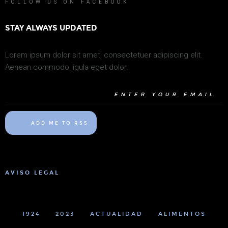
FOLLOW US ON FACEBOOK
STAY ALWAYS UPDATED
Lorem ipsum dolor sit amet, consectetuer adipiscing elit.
Aenean commodo ligula eget dolor.
ADD ME TO RSS
AVISO LEGAL
1924
2023
ACTUALIDAD
ALIMENTOS