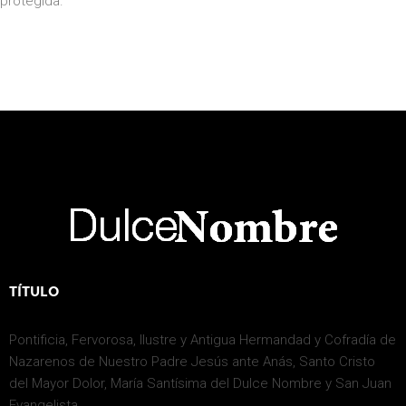
protegida.
TÍTULO
Pontificia, Fervorosa, Ilustre y Antigua Hermandad y Cofradía de
Nazarenos de Nuestro Padre Jesús ante Anás, Santo Cristo
del Mayor Dolor, María Santísima del Dulce Nombre y San Juan
Evangelista.