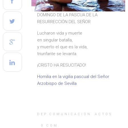
DOMINGO DE LA PASCUA DE LA
RESURRECCIÓN DEL SEÑOR
Lucharon vida y muerte
en singular batalla,
y muerto el que es la vida,
triunfante se levanta.
¡CRISTO HA RESUCITADO!
Homilia en la vigilia pascual del Señor
Arzobispo de Sevilla
DEP.COMUNICACIÓN
ACTOS
0
COM.