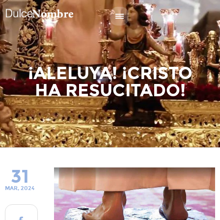
¡ALELUYA! ¡CRISTO
HA RESUCITADO!
31
MAR, 2024