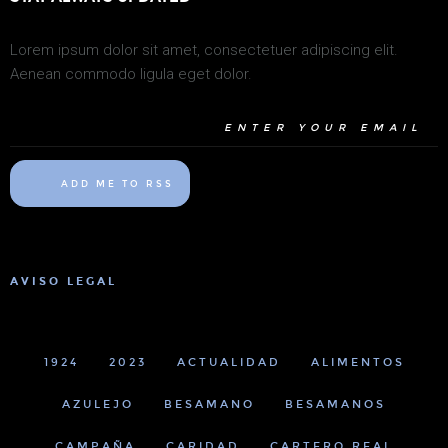
Lorem ipsum dolor sit amet, consectetuer adipiscing elit.
Aenean commodo ligula eget dolor.
ADD ME TO RSS
AVISO LEGAL
1924
2023
ACTUALIDAD
ALIMENTOS
AZULEJO
BESAMANO
BESAMANOS
CAMPAÑA
CARIDAD
CARTERO REAL